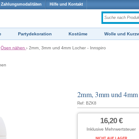
Zahlungsmodalitäten
Hilfe und Kontakt
e
Partydekoration
Kostüme
Wolle und Kurz
›
Ösen nähen
›
2mm, 3mm und 4mm Locher - Innspiro
hen
2mm, 3mm und 4mm L
Ref: BZK8
16,20 €
Inklusive Mehrwertsteuer
NICHT AUF LAGER