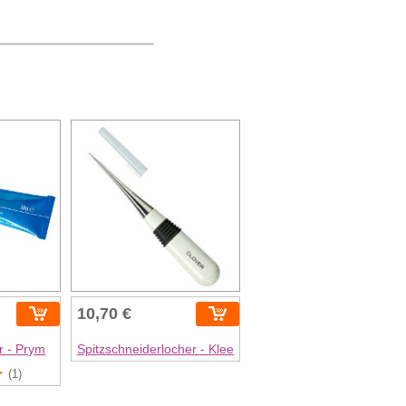
10,70 €
gr - Prym
Spitzschneiderlocher - Klee
(1)