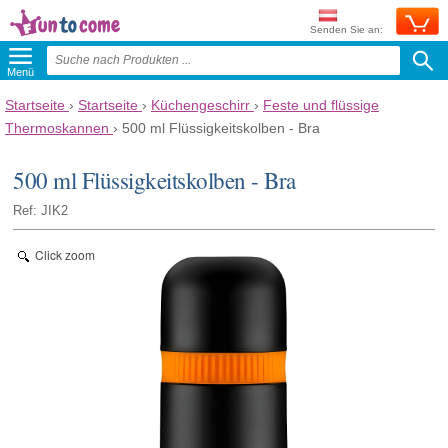
Senden Sie an:
Menü
Startseite
›
Startseite
›
Küchengeschirr
›
Feste und flüssige
Thermoskannen
›
500 ml Flüssigkeitskolben - Bra
500 ml Flüssigkeitskolben - Bra
Ref: JIK2
Click zoom