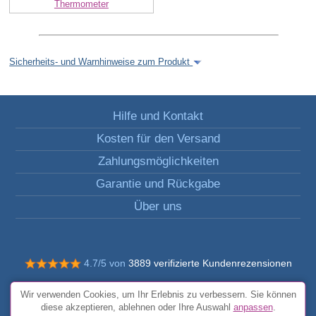
Thermometer
Sicherheits- und Warnhinweise zum Produkt
Hilfe und Kontakt
Kosten für den Versand
Zahlungsmöglichkeiten
Garantie und Rückgabe
Über uns
4.7/5 von
3889 verifizierte Kundenrezensionen
© Alle Rechte vorbehalten FunToCome
Wir verwenden Cookies, um Ihr Erlebnis zu verbessern. Sie können
Allgemeine Bedingungen und Konditionen
diese akzeptieren, ablehnen oder Ihre Auswahl
anpassen
.