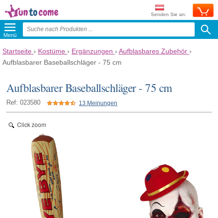
Senden Sie an:
Menü
Startseite
›
Kostüme
›
Ergänzungen
›
Aufblasbares Zubehör
›
Aufblasbarer Baseballschläger - 75 cm
Aufblasbarer Baseballschläger - 75 cm
Ref: 023580
13 Meinungen
Click zoom