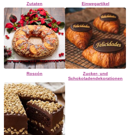
Zutaten
Einwegartikel
Roscón
Zucker- und
Schokoladendekorationen