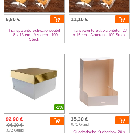
6,80 €
11,10 €
Transparente Süßwarenbeutel
Transparente Süßwarentüten 23
18 x 13 cm - Azucren - 100
x 15 cm - Azucren - 100 Stück
Stück
-1%
92,90 €
35,30 €
94,20 €
0,71 €/unid
3,72 €/unid
Quadratische Kuchenbox 20 x