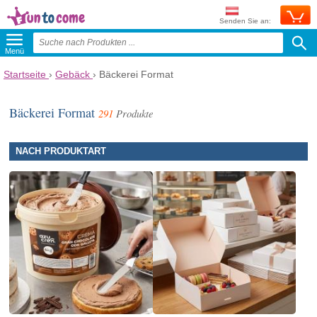
Senden Sie an:
Menü
Startseite
›
Gebäck
›
Bäckerei Format
Bäckerei Format
291
Produkte
NACH PRODUKTART