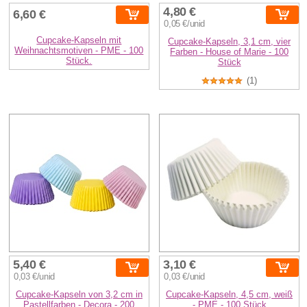
4,80 €
6,60 €
0,05 €/unid
Cupcake-Kapseln mit
Cupcake-Kapseln, 3,1 cm, vier
Weihnachtsmotiven - PME - 100
Farben - House of Marie - 100
Stück.
Stück
(1)
5,40 €
3,10 €
0,03 €/unid
0,03 €/unid
Cupcake-Kapseln von 3,2 cm in
Cupcake-Kapseln, 4,5 cm, weiß
Pastellfarben - Decora - 200
- PME - 100 Stück