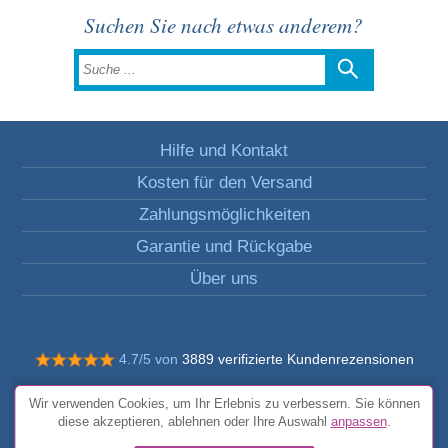
Suchen Sie nach etwas anderem?
Hilfe und Kontakt
Kosten für den Versand
Zahlungsmöglichkeiten
Garantie und Rückgabe
Über uns
4.7/5 von
3889 verifizierte Kundenrezensionen
© Alle Rechte vorbehalten FunToCome
Wir verwenden Cookies, um Ihr Erlebnis zu verbessern. Sie können
Allgemeine Bedingungen und Konditionen
diese akzeptieren, ablehnen oder Ihre Auswahl
anpassen
.