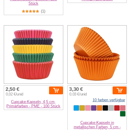
Stück
(1)
2,50 €
3,30 €
0,02 €/unid
0,03 €/unid
10 farben verfügbar
Cupcake-Kapseln, 4,5 cm,
Primärfarben - PME - 100 Stück
Cupcake-Kapseln in
metallischen Farben, 5 cm -