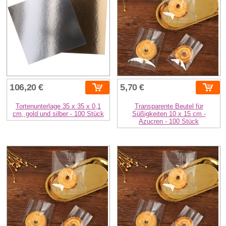
106,20 €
5,70 €
Tortenunterlage 35 x 35 x 0,1
Transparente Beutel für
cm, gold und silber - 100 Stück
Süßigkeiten 10 x 15 cm -
Azucren - 100 Stück