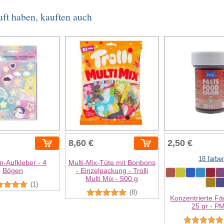
uft haben, kauften auch
8,60 €
2,50 €
18 farbe
n-Aufkleber - 4
Multi-Mix-Tüte mit Bonbons
Bögen
- Einzelpackung - Trolli
Multi Mix - 500 g
(1)
(8)
Konzentrierte F
25 gr - P