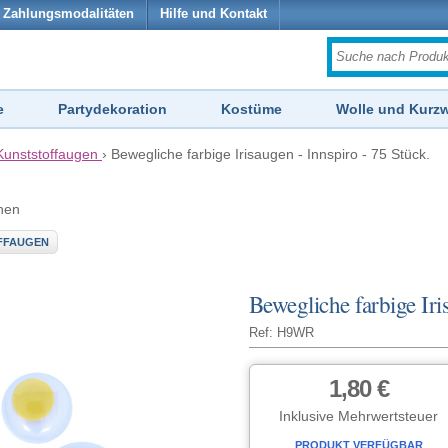
Zahlungsmodalitäten
Hilfe und Kontakt
e
Partydekoration
Kostüme
Wolle und Kurz
Kunststoffaugen
›
Bewegliche farbige Irisaugen - Innspiro - 75 Stück.
hen
FFAUGEN
Bewegliche farbige Iri
Ref: H9WR
1,80 €
Inklusive Mehrwertsteuer
PRODUKT VERFÜGBAR