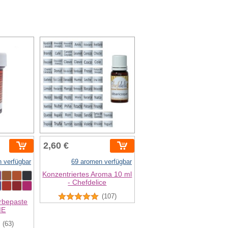
2,60 €
n verfügbar
69 aromen verfügbar
Konzentriertes Aroma 10 ml
- Chefdelice
(107)
ärbepaste
ME
(63)