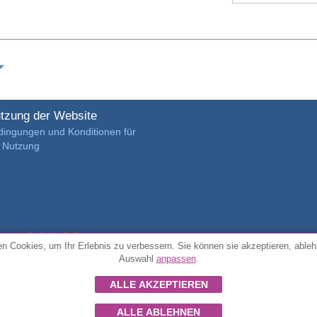
tzung der Website
dingungen und Konditionen für
e Nutzung
4.7/5 von
3889 verifizierte Kundenrezensionen
n Cookies, um Ihr Erlebnis zu verbessern. Sie können sie akzeptieren, ableh
Auswahl
anpassen
.
© Alle Rechte vorbehalten FunToCome
ALLE AKZEPTIEREN
ALLE ABLEHNEN