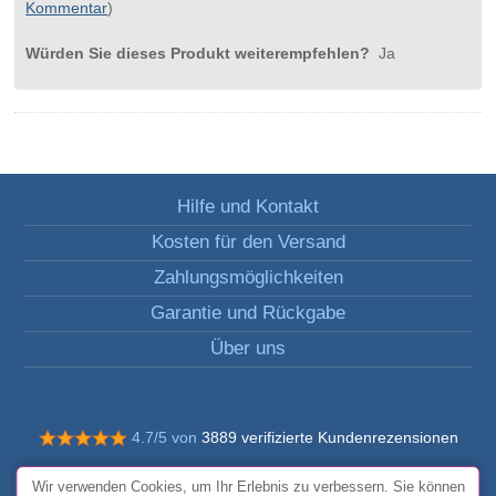
Kommentar
)
Würden Sie dieses Produkt weiterempfehlen?
Ja
Hilfe und Kontakt
Kosten für den Versand
Zahlungsmöglichkeiten
Garantie und Rückgabe
Über uns
4.7/5 von
3889 verifizierte Kundenrezensionen
© Alle Rechte vorbehalten FunToCome
Wir verwenden Cookies, um Ihr Erlebnis zu verbessern. Sie können