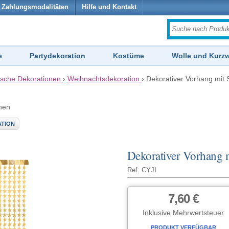
Zahlungsmodalitäten
Hilfe und Kontakt
e
Partydekoration
Kostüme
Wolle und Kurz
sche Dekorationen
›
Weihnachtsdekoration
›
Dekorativer Vorhang mit 
hen
TION
Dekorativer Vorhang m
Ref: CYJI
7,60 €
Inklusive Mehrwertsteuer
PRODUKT VERFÜGBAR