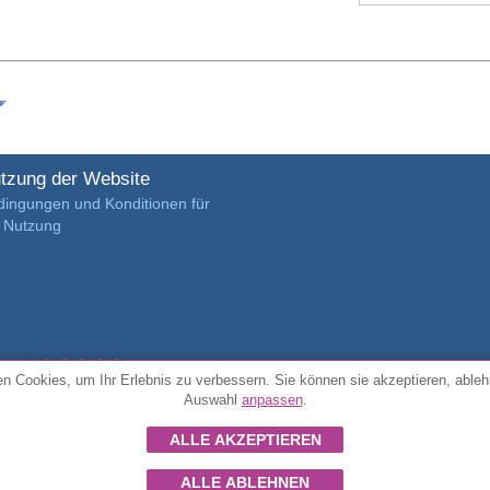
tzung der Website
dingungen und Konditionen für
e Nutzung
4.7/5 von
3889 verifizierte Kundenrezensionen
n Cookies, um Ihr Erlebnis zu verbessern. Sie können sie akzeptieren, ableh
Auswahl
anpassen
.
© Alle Rechte vorbehalten FunToCome
ALLE AKZEPTIEREN
ALLE ABLEHNEN