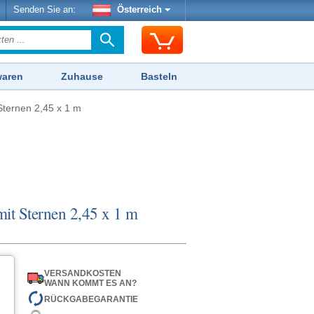
Senden Sie an:
Österreich
waren
Zuhause
Basteln
Sternen 2,45 x 1 m
it Sternen 2,45 x 1 m
VERSANDKOSTEN
WANN KOMMT ES AN?
RÜCKGABEGARANTIE