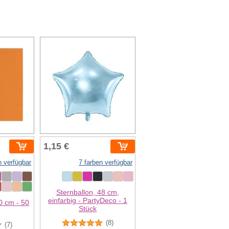
1,15 €
n verfügbar
7 farben verfügbar
Sternballon, 48 cm,
einfarbig - PartyDeco - 1
0 cm - 50
Stück
(8)
(7)