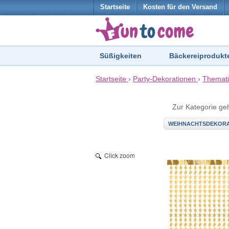
Startseite
Kosten für den Versand
Süßigkeiten
Bäckereiprodukt
Startseite
›
Party-Dekorationen
›
Themati
Zur Kategorie ge
WEIHNACHTSDEKORA
Click zoom