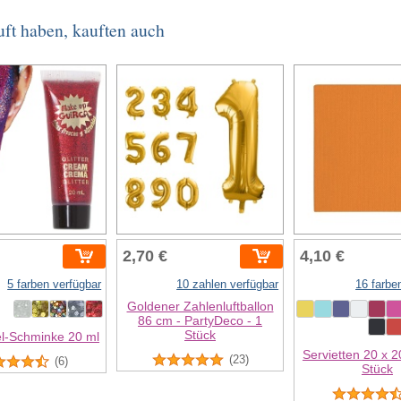
uft haben, kauften auch
2,70 €
4,10 €
5 farben verfügbar
10 zahlen verfügbar
16 farbe
Goldener Zahlenluftballon
86 cm - PartyDeco - 1
Stück
el-Schminke 20 ml
Servietten 20 x 2
(23)
(6)
Stück