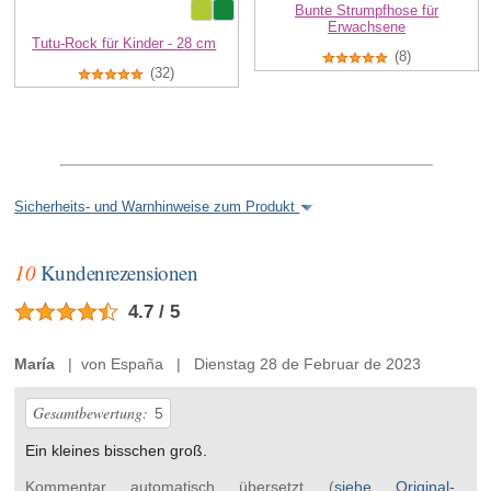
Bunte Strumpfhose für
Erwachsene
Tutu-Rock für Kinder - 28 cm
(8)
(32)
Sicherheits- und Warnhinweise zum Produkt
10
Kundenrezensionen
4.7 / 5
María
| von España | Dienstag 28 de Februar de 2023
Gesamtbewertung:
5
Ein kleines bisschen groß.
Kommentar automatisch übersetzt (
siehe Original-