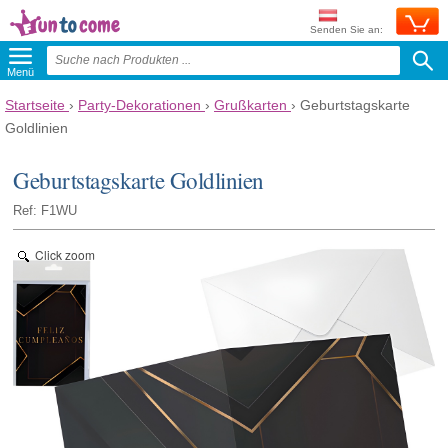
Senden Sie an:
Menü
Startseite
›
Party-Dekorationen
›
Grußkarten
›
Geburtstagskarte
Goldlinien
Geburtstagskarte Goldlinien
Ref: F1WU
Click zoom