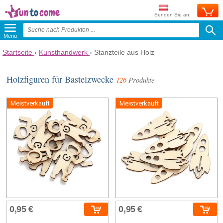
Senden Sie an:
Menü
Startseite
›
Kunsthandwerk
›
Stanzteile aus Holz
Holzfiguren für Bastelzwecke
126
Produkte
Meistverkauft
Meistverkauft
0,95 €
0,95 €