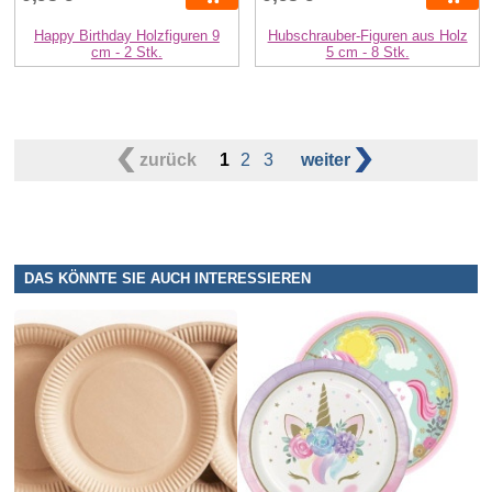
Happy Birthday Holzfiguren 9
Hubschrauber-Figuren aus Holz
cm - 2 Stk.
5 cm - 8 Stk.
zurück
1
2
3
weiter
DAS KÖNNTE SIE AUCH INTERESSIEREN