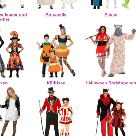
erleader und
Annabelle
Aliens
rtler
exen
Kürbisse
Halloween Rotkäppche