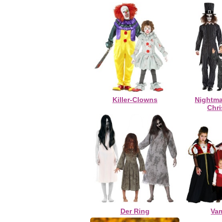
Killer-Clowns
Nightma
Chr
Der Ring
Va