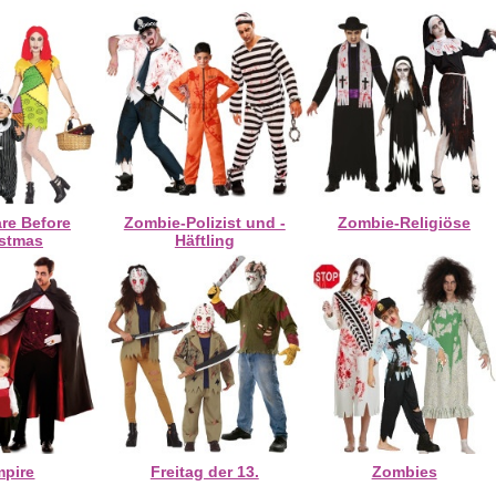
re Before
Zombie-Polizist und -
Zombie-Religiöse
istmas
Häftling
mpire
Freitag der 13.
Zombies