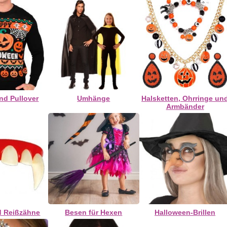
und Pullover
Umhänge
Halsketten, Ohrringe un
Armbänder
d Reißzähne
Besen für Hexen
Halloween-Brillen