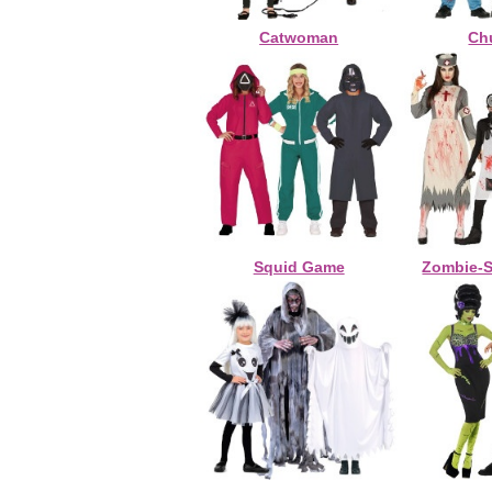
Catwoman
Ch
Squid Game
Zombie-