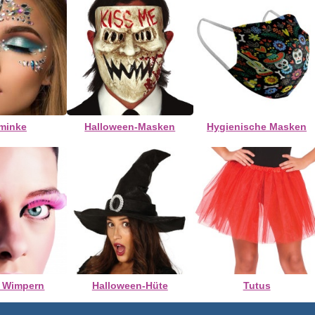
minke
Halloween-Masken
Hygienische Masken
e Wimpern
Halloween-Hüte
Tutus