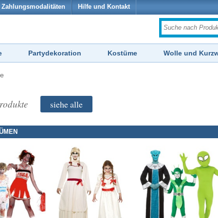
Zahlungsmodalitäten
Hilfe und Kontakt
e
Partydekoration
Kostüme
Wolle und Kurz
me
rodukte
siehe alle
TÜMEN