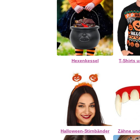
Hexenkessel
T-Shirts 
Halloween-Stirnbänder
Zähne un