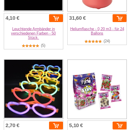
4,10 €
31,60 €
Leuchtende Armbänder in
Heliumflasche - 0,20 m3 - für 24
verschiedenen Farben - 50
Ballons
Stück.
(24)
(5)
2,70 €
5,10 €