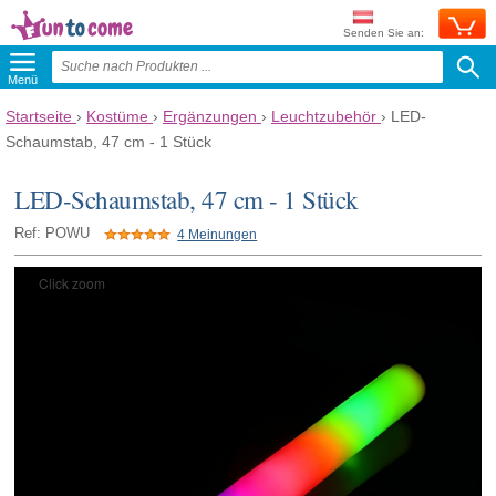
Senden Sie an:
Menü
Startseite
›
Kostüme
›
Ergänzungen
›
Leuchtzubehör
›
LED-
Schaumstab, 47 cm - 1 Stück
LED-Schaumstab, 47 cm - 1 Stück
Ref: POWU
4 Meinungen
Click zoom