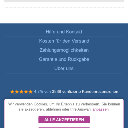
Hilfe und Kontakt
Kosten für den Versand
Zahlungsmöglichkeiten
Garantie und Rückgabe
Über uns
4.7/5 von
3889 verifizierte Kundenrezensionen
© Alle Rechte vorbehalten FunToCome
Wir verwenden Cookies, um Ihr Erlebnis zu verbessern. Sie können
Allgemeine Bedingungen und Konditionen
sie akzeptieren, ablehnen oder Ihre Auswahl
anpassen
.
ALLE AKZEPTIEREN