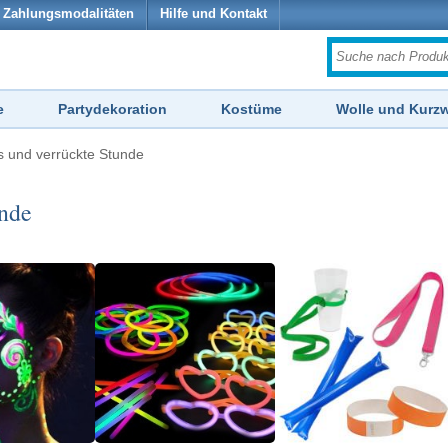
Zahlungsmodalitäten
Hilfe und Kontakt
e
Partydekoration
Kostüme
Wolle und Kurz
ls und verrückte Stunde
unde