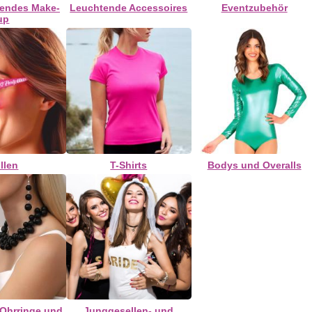
rendes Make-
Leuchtende Accessoires
Eventzubehör
up
illen
T-Shirts
Bodys und Overalls
 Ohrringe und
Junggesellen- und