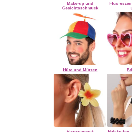
Make-up und
Fluoreszie
Gesichtsschmuck
Hüte und Mützen
Br
Haarschmuck
Halsketten,