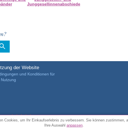
bänder
Junggesellinnenabschiede
em?
tzung der Website
dingungen und Konditionen für
e Nutzung
4.7/5 von
3889 verifizierte Kundenrezensionen
n Cookies, um Ihr Einkaufserlebnis zu verbessern. Sie können zustimmen, 
Ihre Auswahl
anpassen
.
© Alle Rechte vorbehalten FunToCome