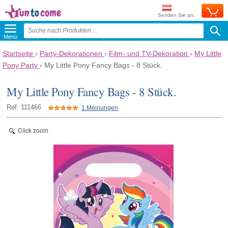
Senden Sie an:
Menü
Startseite
›
Party-Dekorationen
›
Film- und TV-Dekoration
›
My Little
Pony Party
›
My Little Pony Fancy Bags - 8 Stück.
My Little Pony Fancy Bags - 8 Stück.
Ref: 111466
1 Meinungen
Click zoom