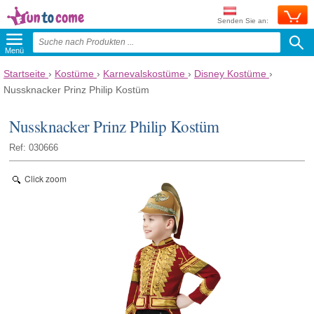
Senden Sie an:
Menü
Startseite
›
Kostüme
›
Karnevalskostüme
›
Disney Kostüme
›
Nussknacker Prinz Philip Kostüm
Nussknacker Prinz Philip Kostüm
Ref: 030666
Click zoom