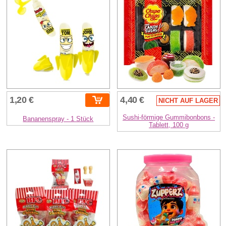
1,20 €
4,40 €
NICHT AUF LAGER
Sushi-förmige Gummibonbons -
Bananenspray - 1 Stück
Tablett, 100 g