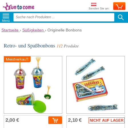
Senden Sie an:
Menü
Startseite
›
Süßigkeiten
›
Originelle Bonbons
Retro- und Spaßbonbons
112
Produkte
Meistverkauft
2,00 €
2,10 €
NICHT AUF LAGER