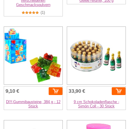
verschiedenen
Gelee?Würfel, 100 g
Geschmackspulvern
(1)
9,10 €
33,90 €
DIY-Gummibausteine, 384 g - 12
9 cm Schokoladenflasche -
Stück
Simón Coll - 30 Stück