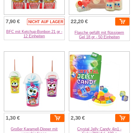
7,90 €
22,20 €
NICHT AUF LAGER
BFC mit Ketchup-Bonbon 21 gr -
Flasche gefüllt mit flüssigem
12 Einheiten
Gel 18 gr - 50 Einheiten
1,30 €
2,30 €
Großer Karamell-Dipper mit
Crystal Jelly Candy 4in1 -