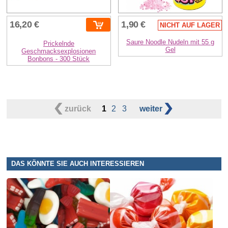
16,20 €
1,90 €
NICHT AUF LAGER
Saure Noodle Nudeln mit 55 g
Prickelnde
Gel
Geschmacksexplosionen
Bonbons - 300 Stück
zurück
1
2
3
weiter
DAS KÖNNTE SIE AUCH INTERESSIEREN