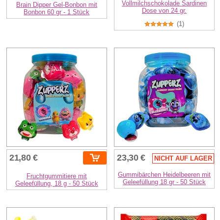
Vollmilchschokolade Sardinen
Brain Dipper Gel-Bonbon mit
Dose von 24 gr.
Bonbon 60 gr - 1 Stück
(1)
21,80 €
23,30 €
NICHT AUF LAGER
Gummibärchen Heidelbeeren mit
Fruchtgummitiere mit
Geleefüllung 18 gr - 50 Stück
Geleefüllung, 18 g - 50 Stück