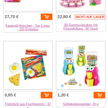
27,70 €
22,90 €
NICHT AUF LAGER
3D-Gummicupcakes mit
Karamell-Hörnchen - Top Cones
Flüssigfüllung - 60 Stück
- 150 Einheiten
0,95 €
1,20 €
Frühstück aus Fruchtgummi - 32
Süßigkeitenspender, 20 g
g