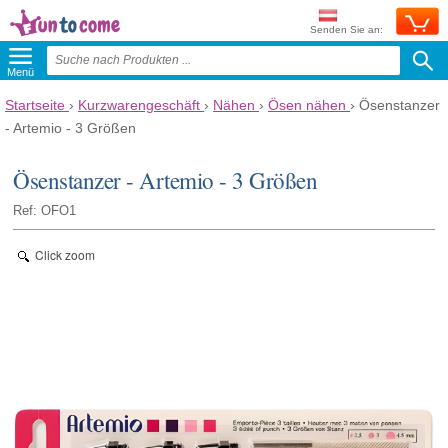
Senden Sie an:
Menü
Startseite
›
Kurzwarengeschäft
›
Nähen
›
Ösen nähen
›
Ösenstanzer
- Artemio - 3 Größen
Ösenstanzer - Artemio - 3 Größen
Ref: OFO1
Click zoom