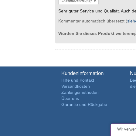
Gesamtbewertung:
5
Sehr guter Service und Qualität. Auch de
Kommentar automatisch übersetzt (
sieh
Würden Sie dieses Produkt weiterem
Kundeninformation
Nu
Hilfe und Kontakt
Be
Versandkosten
di
Zahlungsmethoden
Über uns
Garantie und Rückgabe
Wir verwen