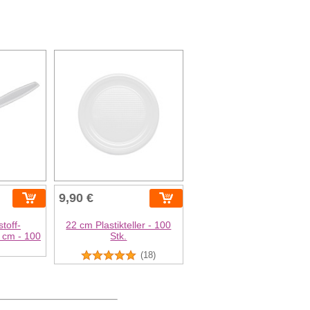
9,90 €
toff-
22 cm Plastikteller - 100
5 cm - 100
Stk.
(18)