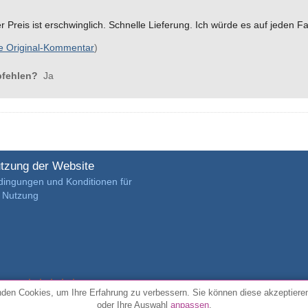
r Preis ist erschwinglich. Schnelle Lieferung. Ich würde es auf jeden F
e Original-Kommentar
)
pfehlen?
Ja
tzung der Website
dingungen und Konditionen für
e Nutzung
4.7/5 von
3889 verifizierte Kundenrezensionen
den Cookies, um Ihre Erfahrung zu verbessern. Sie können diese akzeptiere
oder Ihre Auswahl
anpassen
.