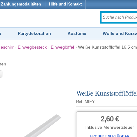
Zahlungsmodalitäten
Hilfe und Kontakt
e
Partydekoration
Kostüme
Wolle und Kurz
eschirr
›
Einwegbesteck
›
Einweglöffel
›
Weiße Kunststofflöffel 16,5 cm
hen
Weiße Kunststofflöffe
Ref: MIEY
2,60 €
Inklusive Mehrwertsteuer
PRODUKT VERFÜGBAR