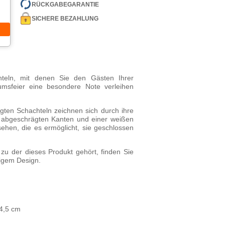
RÜCKGABEGARANTIE
SICHERE BEZAHLUNG
teln, mit denen Sie den Gästen Ihrer
äumsfeier eine besondere Note verleihen
gten Schachteln zeichnen sich durch ihre
 abgeschrägten Kanten und einer weißen
rsehen, die es ermöglicht, sie geschlossen
 zu der dieses Produkt gehört, finden Sie
ligem Design.
4,5 cm