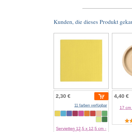
Kunden, die dieses Produkt geka
2,30 €
4,40 €
11 farben verfügbar
17 cm 
Servietten 12,5 x 12,5 cm -