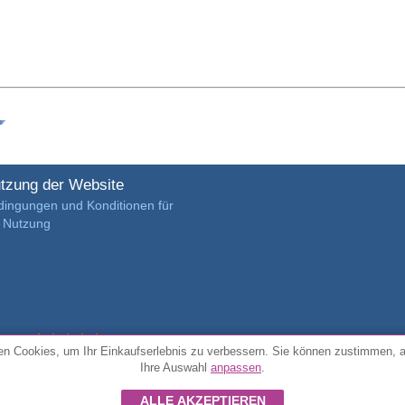
tzung der Website
dingungen und Konditionen für
e Nutzung
4.7/5 von
3889 verifizierte Kundenrezensionen
n Cookies, um Ihr Einkaufserlebnis zu verbessern. Sie können zustimmen, 
Ihre Auswahl
anpassen
.
© Alle Rechte vorbehalten FunToCome
ALLE AKZEPTIEREN