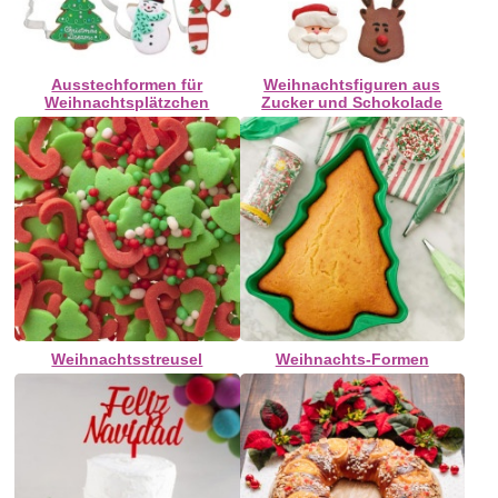
Ausstechformen für
Weihnachtsfiguren aus
Weihnachtsplätzchen
Zucker und Schokolade
Weihnachtsstreusel
Weihnachts-Formen