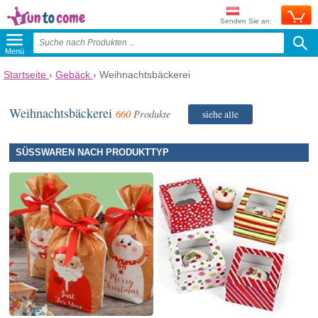
Senden Sie an:
Menü
Startseite
›
Gebäck
›
Weihnachtsbäckerei
Weihnachtsbäckerei
660
Produkte
siehe alle
SÜSSWAREN NACH PRODUKTTYP