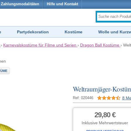
Zahlungsmodalitäten
Hilfe und Kontakt
e
Partydekoration
Kostüme
Wolle und Kurz
›
Karnevalskostüme für Filme und Serien
›
Dragon Ball Kostüme
›
Wel
hen
TÜME
Weltraumjäger-Kostü
8 Me
Ref: 020446
29,80 €
Inklusive Mehrwertsteuer