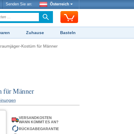
Senden Sie an:
Österreich
waren
Zuhause
Basteln
traumjäger-Kostüm für Männer
m für Männer
inungen
VERSANDKOSTEN
WANN KOMMT ES AN?
RÜCKGABEGARANTIE