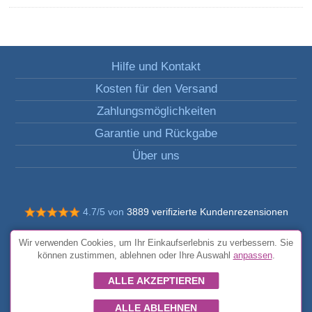
Hilfe und Kontakt
Kosten für den Versand
Zahlungsmöglichkeiten
Garantie und Rückgabe
Über uns
4.7/5 von
3889 verifizierte Kundenrezensionen
© Alle Rechte vorbehalten FunToCome
Wir verwenden Cookies, um Ihr Einkaufserlebnis zu verbessern. Sie
Allgemeine Bedingungen und Konditionen
können zustimmen, ablehnen oder Ihre Auswahl
anpassen
.
ALLE AKZEPTIEREN
ALLE ABLEHNEN