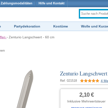
Zahlungsmodalitäten
Hilfe und Kontakt
e
Partydekoration
Kostüme
Wolle und Kurz
ffen
›
Zenturio Langschwert - 60 cm
hen
Zenturio Langschwert
4 Me
Ref: 021518
2,10 €
Inklusive Mehrwertsteuer