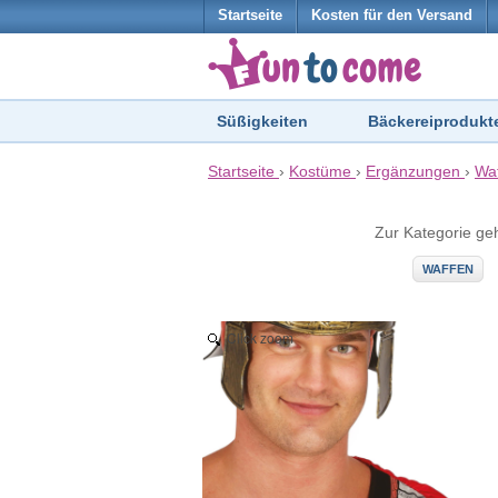
Startseite
Kosten für den Versand
Süßigkeiten
Bäckereiprodukt
Startseite
›
Kostüme
›
Ergänzungen
›
Wa
Zur Kategorie ge
WAFFEN
Click zoom