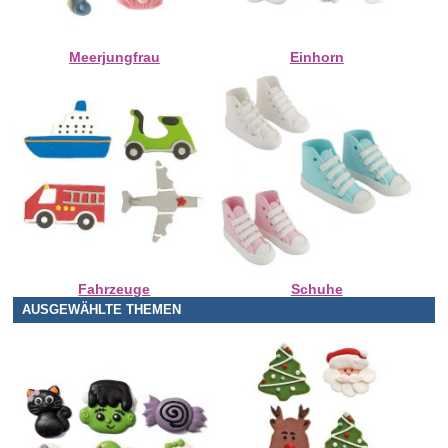
Meerjungfrau
Einhorn
Fahrzeuge
Schuhe
AUSGEWÄHLTE THEMEN