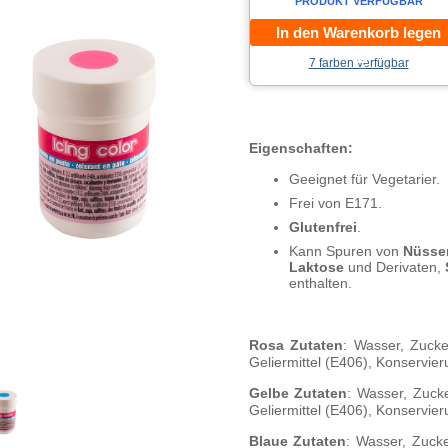
PRODUKT VERFÜGBAR
In den Warenkorb legen
7 farben verfügbar
Eigenschaften:
Geeignet für Vegetarier.
Frei von E171.
Glutenfrei
.
Kann Spuren von
Nüsse
Laktose
und Derivaten,
enthalten.
Rosa Zutaten
: Wasser, Zucke
Geliermittel (E406), Konservier
Gelbe Zutaten
: Wasser, Zucke
Geliermittel (E406), Konservier
Blaue Zutaten
: Wasser, Zucke