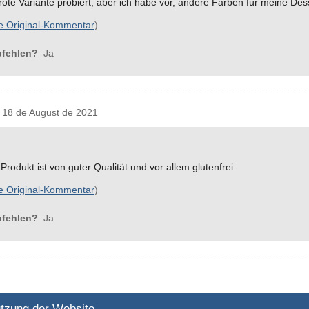
e rote Variante probiert, aber ich habe vor, andere Farben für meine Des
e Original-Kommentar
)
pfehlen?
Ja
18 de August de 2021
rodukt ist von guter Qualität und vor allem glutenfrei.
e Original-Kommentar
)
pfehlen?
Ja
tzung der Website