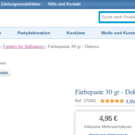
Zahlungsmodalitäten
Hilfe und Kontakt
e
Partydekoration
Kostüme
Wolle und Kurz
›
Farben für Süßwaren
›
Färbepaste 30 gr - Dekora
hen
AREN
Färbepaste 30 gr - De
4 Me
Ref: 270462
4,95 €
Inklusive Mehrwertsteuer