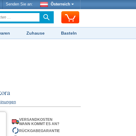
Senden Sie an:
Österreich
waren
Zuhause
Basteln
kora
inungen
VERSANDKOSTEN
WANN KOMMT ES AN?
RÜCKGABEGARANTIE