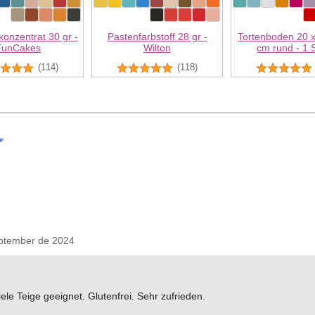
onzentrat 30 gr -
Pastenfarbstoff 28 gr -
Tortenboden 20 x
FunCakes
Wilton
cm rund - 1 
(114)
(118)
ptember de 2024
iele Teige geeignet. Glutenfrei. Sehr zufrieden.