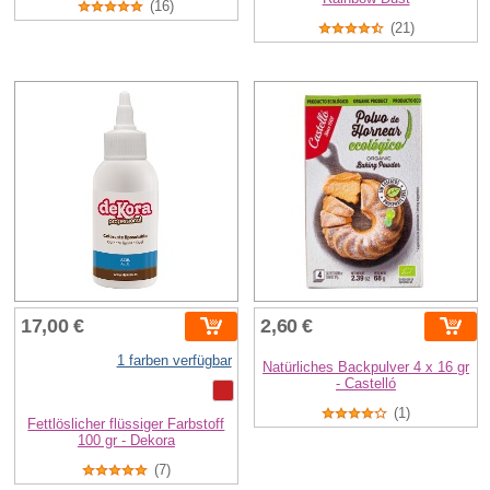
(16)
(21)
17,00 €
2,60 €
1 farben verfügbar
Natürliches Backpulver 4 x 16 gr
- Castelló
(1)
Fettlöslicher flüssiger Farbstoff
100 gr - Dekora
(7)