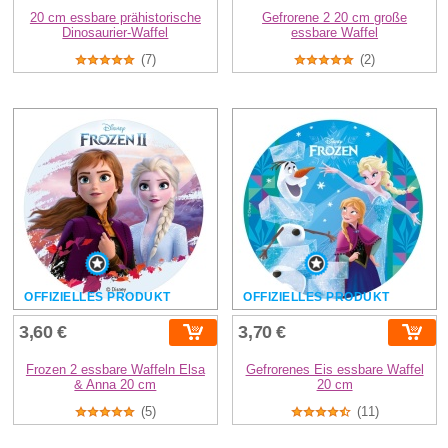
20 cm essbare prähistorische
Gefrorene 2 20 cm große
Dinosaurier-Waffel
essbare Waffel
(7)
(2)
OFFIZIELLES PRODUKT
OFFIZIELLES PRODUKT
3,60 €
3,70 €
Frozen 2 essbare Waffeln Elsa
Gefrorenes Eis essbare Waffel
& Anna 20 cm
20 cm
(5)
(11)