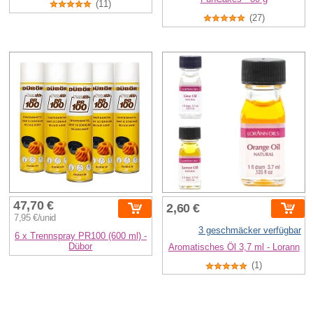
(11)
(27)
47,70 €
2,60 €
7,95 €/unid
3 geschmäcker verfügbar
6 x Trennspray PR100 (600 ml) -
Dübor
Aromatisches Öl 3,7 ml - Lorann
(1)