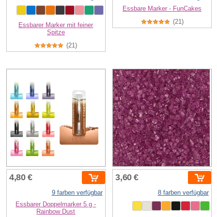
Essbare Marker - FunCakes
(21)
Essbarer Marker mit feiner
Spitze
(21)
4,80 €
3,60 €
9 farben verfügbar
8 farben verfügbar
Essbarer Doppelmarker 5 g -
Rainbow Dust