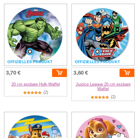
OFFIZIELLES PRODUKT
OFFIZIELLES PRODUKT
3,70 €
3,60 €
20 cm essbare Hulk-Waffel
Justice League 20 cm essbare
Waffel
(2)
(2)