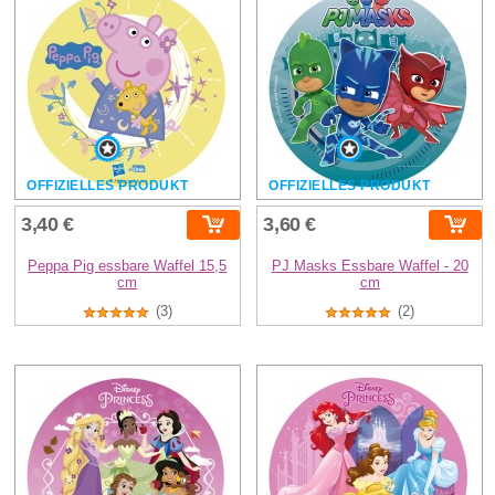
OFFIZIELLES PRODUKT
OFFIZIELLES PRODUKT
3,40 €
3,60 €
Peppa Pig essbare Waffel 15,5
PJ Masks Essbare Waffel - 20
cm
cm
(3)
(2)