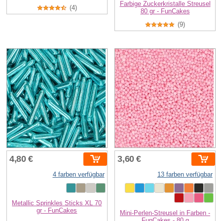
Farbige Zuckerkristalle Streusel
(4)
80 gr - FunCakes
(9)
4,80 €
3,60 €
4 farben verfügbar
13 farben verfügbar
Metallic Sprinkles Sticks XL 70
gr - FunCakes
Mini-Perlen-Streusel in Farben -
FunCakes - 80 g