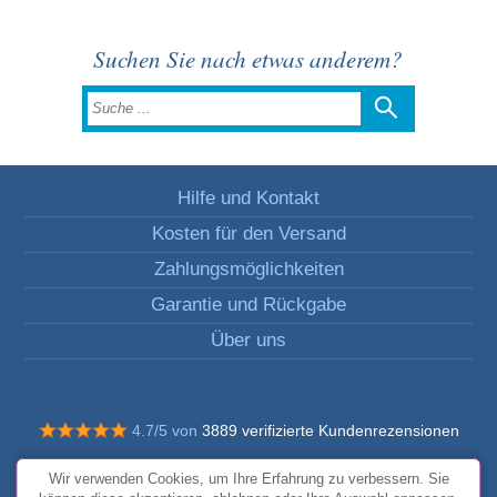
Suchen Sie nach etwas anderem?
Hilfe und Kontakt
Kosten für den Versand
Zahlungsmöglichkeiten
Garantie und Rückgabe
Über uns
4.7/5 von
3889 verifizierte Kundenrezensionen
© Alle Rechte vorbehalten FunToCome
Wir verwenden Cookies, um Ihre Erfahrung zu verbessern. Sie
Allgemeine Bedingungen und Konditionen