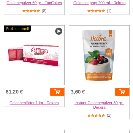
Gelatinepulver 60 gr - FunCakes
Gelatinespray 200 ml - Dekora
(8)
(1)
Professionell
61,20 €
3,60 €
Gelatineblätter 1 kg - Dekora
Instant-Gelatinepulver 30 gr -
Decora
(2)