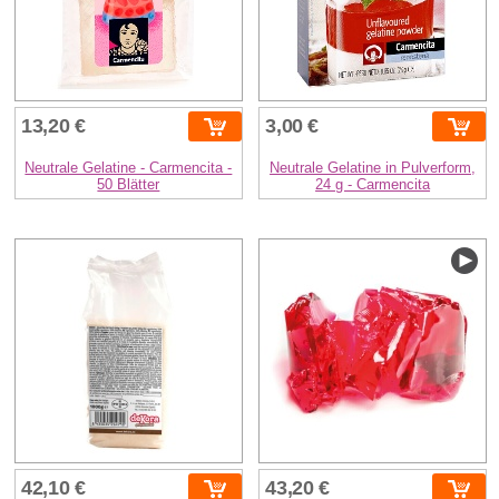
13,20 €
3,00 €
Neutrale Gelatine - Carmencita -
Neutrale Gelatine in Pulverform,
50 Blätter
24 g - Carmencita
42,10 €
43,20 €