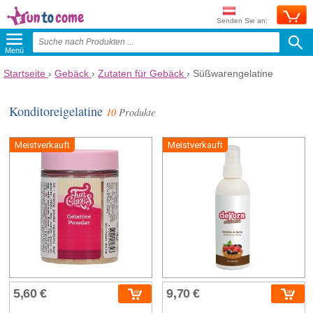
Senden Sie an:
Menü
Startseite
›
Gebäck
›
Zutaten für Gebäck
›
Süßwarengelatine
Konditoreigelatine
10
Produkte
Meistverkauft
Meistverkauft
5,60 €
9,70 €