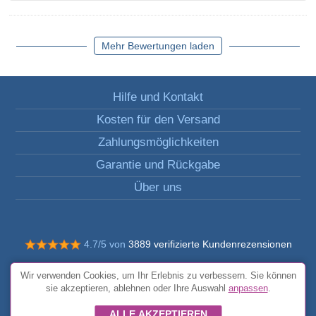
Mehr Bewertungen laden
Hilfe und Kontakt
Kosten für den Versand
Zahlungsmöglichkeiten
Garantie und Rückgabe
Über uns
4.7/5 von
3889 verifizierte Kundenrezensionen
© Alle Rechte vorbehalten FunToCome
Wir verwenden Cookies, um Ihr Erlebnis zu verbessern. Sie können
Allgemeine Bedingungen und Konditionen
sie akzeptieren, ablehnen oder Ihre Auswahl
anpassen
.
ALLE AKZEPTIEREN