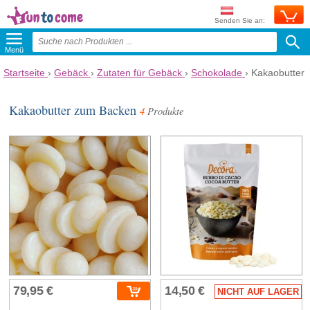
Senden Sie an:
Menü
Startseite
›
Gebäck
›
Zutaten für Gebäck
›
Schokolade
›
Kakaobutter
Kakaobutter zum Backen
4
Produkte
79,95 €
14,50 €
NICHT AUF LAGER