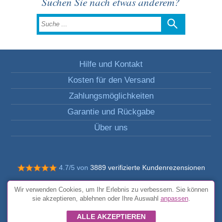
Suchen Sie nach etwas anderem?
Hilfe und Kontakt
Kosten für den Versand
Zahlungsmöglichkeiten
Garantie und Rückgabe
Über uns
4.7/5 von
3889 verifizierte Kundenrezensionen
© Alle Rechte vorbehalten FunToCome
Wir verwenden Cookies, um Ihr Erlebnis zu verbessern. Sie können
Allgemeine Bedingungen und Konditionen
sie akzeptieren, ablehnen oder Ihre Auswahl
anpassen
.
ALLE AKZEPTIEREN