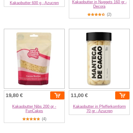
Kakaobutter in Nuggets 160 gr -
Kakaobutter 600 g - Azucren
Decora
(2)
19,80 €
11,00 €
Kakaobutter Nibs 200 gr -
Kakaobutter in Pfefferkornform
FunCakes
70 gr - Azucren
(4)