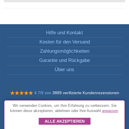
Hilfe und Kontakt
Kosten für den Versand
Zahlungsmöglichkeiten
Garantie und Rückgabe
Über uns
4.7/5 von
3889 verifizierte Kundenrezensionen
© Alle Rechte vorbehalten FunToCome
Wir verwenden Cookies, um Ihre Erfahrung zu verbessern. Sie
Allgemeine Bedingungen und Konditionen
können diese akzeptieren, ablehnen oder Ihre Auswahl
anpassen
.
ALLE AKZEPTIEREN