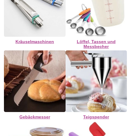
Kräuselmaschinen
Löffel, Tassen und
Messbecher
Gebäckmesser
Teigspender