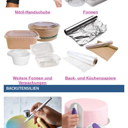
Nitril-Handschuhe
Formen
Weitere Formen und
Back- und Küchenpapiere
Verpackungen
BACKUTENSILIEN