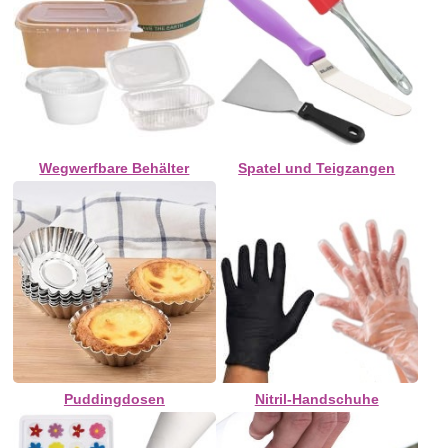
Wegwerfbare Behälter
Spatel und Teigzangen
Puddingdosen
Nitril-Handschuhe