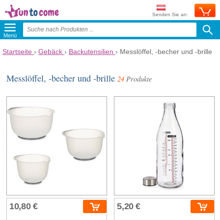
Senden Sie an:
Menü
Startseite
›
Gebäck
›
Backutensilien
›
Messlöffel, -becher und -brille
Messlöffel, -becher und -brille
24
Produkte
10,80 €
5,20 €