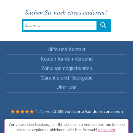
Suchen Sie nach etwas anderem?
Hilfe und Kontakt
Kosten für den Versand
Zahlungsmöglichkeiten
Garantie und Rückgabe
Über uns
4.7/5 von
3889 verifizierte Kundenrezensionen
© Alle Rechte vorbehalten FunToCome
Wir verwenden Cookies, um Ihr Erlebnis zu verbessern. Sie können
Allgemeine Bedingungen und Konditionen
diese akzeptieren, ablehnen oder Ihre Auswahl
anpassen
.