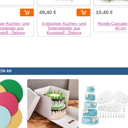
49,40 €
10,40 €
iger Kuchen- und
4-stöckiger Kuchen- und
Hunde-Cupcake-
enständer aus
Tortenständer aus
45 cm
stoff - Dekora
Kunststoff - Dekora
EIN AN