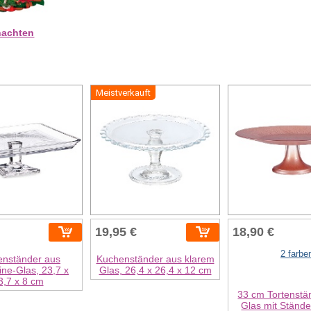
nachten
Meistverkauft
19,95 €
18,90 €
2 farbe
enständer aus
Kuchenständer aus klarem
line-Glas, 23,7 x
Glas, 26,4 x 26,4 x 12 cm
3,7 x 8 cm
33 cm Tortenstä
Glas mit Ständer