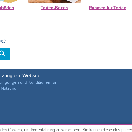
enböden
Torten-Boxen
Rahmen für Torten
em?
tzung der Website
dingungen und Konditionen für
e Nutzung
4.7/5 von
3889 verifizierte Kundenrezensionen
den Cookies, um Ihre Erfahrung zu verbessern. Sie können diese akzeptiere