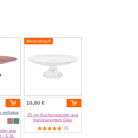
Meistverkauft
10,80 €
n verfügbar
25 cm Kuchenständer aus
transparentem Glas
(1)
nder aus
 - 1 St.