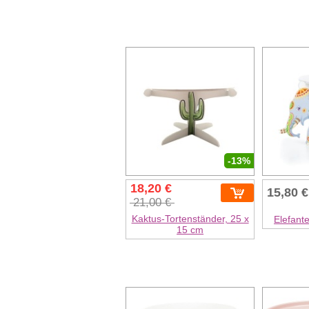
-13%
18,20 €
15,80 €
21,00 €
Kaktus-Tortenständer, 25 x
Elefant
15 cm