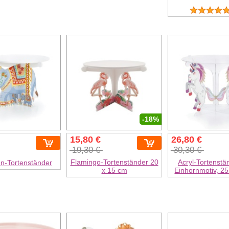
-18%
15,80 €
26,80 €
19,30 €
30,30 €
Flamingo-Tortenständer 20
Acryl-Tortenstä
en-Tortenständer
x 15 cm
Einhornmotiv, 2