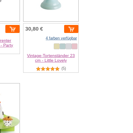
30,80 €
4 farben verfügbar
renter
- Party
Vintage-Tortenständer 23
cm - Little Lovely
(5)