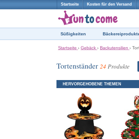
Startseite
Kosten für den Versand
Süßigkeiten
Bäckereiprodukt
Startseite
›
Gebäck
›
Backutensilien
›
Tor
Tortenständer
24
Produkte
HERVORGEHOBENE THEMEN