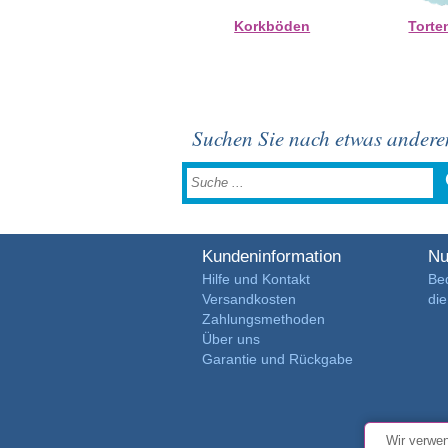
Korkböden
Tort
Suchen Sie nach etwas ander
Kundeninformation
Nu
Hilfe und Kontakt
Be
Versandkosten
di
Zahlungsmethoden
Über uns
Garantie und Rückgabe
Wir verwen