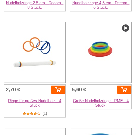
Nudelholzringe 2,5 cm - Decora -
Nudelholzringe 4,5 cm - Decora -
8 Stück.
6 Stück.
2,70 €
5,60 €
Ringe für großes Nudelholz - 4
Große Nudelholzringe - PME - 4
Stück
Stück.
(1)