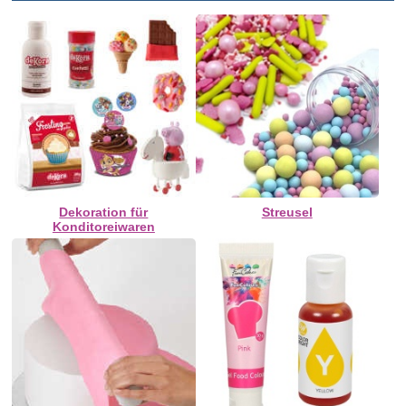
Dekoration für
Streusel
Konditoreiwaren