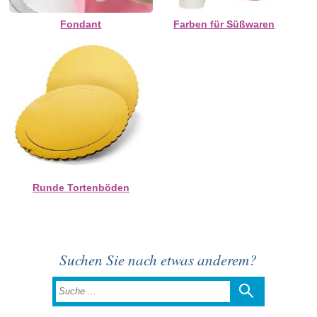
Fondant
Farben für Süßwaren
Runde Tortenböden
Suchen Sie nach etwas anderem?