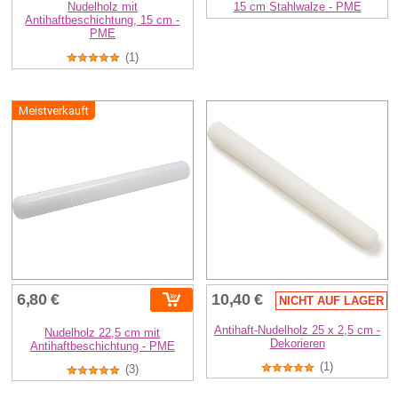
Nudelholz mit
15 cm Stahlwalze - PME
Antihaftbeschichtung, 15 cm -
PME
(1)
Meistverkauft
6,80 €
10,40 €
NICHT AUF LAGER
Antihaft-Nudelholz 25 x 2,5 cm -
Nudelholz 22,5 cm mit
Dekorieren
Antihaftbeschichtung - PME
(1)
(3)