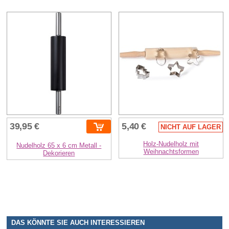
39,95 €
5,40 €
NICHT AUF LAGER
Holz-Nudelholz mit
Nudelholz 65 x 6 cm Metall -
Weihnachtsformen
Dekorieren
DAS KÖNNTE SIE AUCH INTERESSIEREN