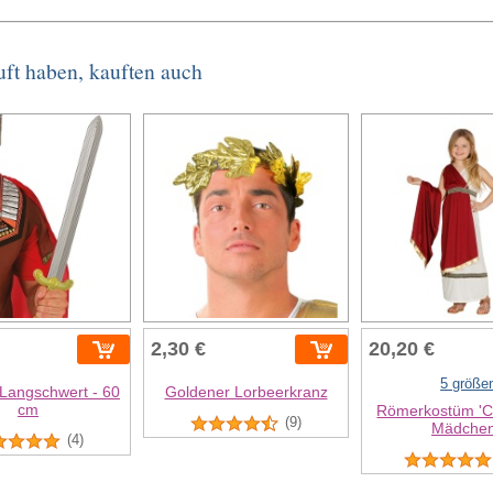
uft haben, kauften auch
2,30 €
20,20 €
5 größe
 Langschwert - 60
Goldener Lorbeerkranz
cm
Römerkostüm 'Cä
(9)
Mädche
(4)