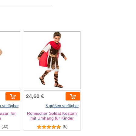
24,60 €
n verfügbar
3 größen verfügbar
sar' für
Römischer Soldat Kostüm
n
mit Umhang für Kinder
(32)
(6)