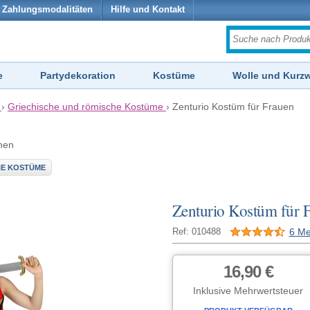
Zahlungsmodalitäten
Hilfe und Kontakt
e
Partydekoration
Kostüme
Wolle und Kurz
›
Griechische und römische Kostüme
›
Zenturio Kostüm für Frauen
hen
HE KOSTÜME
Zenturio Kostüm für 
6 Me
Ref: 010488
16,90 €
Inklusive Mehrwertsteuer