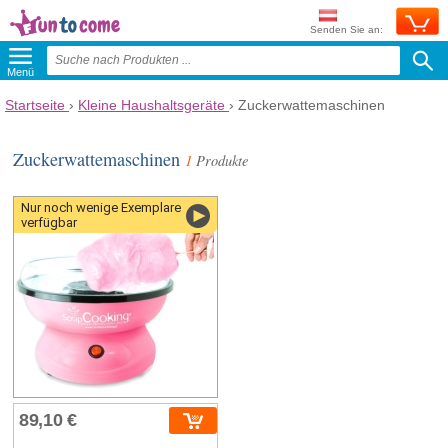
Senden Sie an:
Menü
Startseite
›
Kleine Haushaltsgeräte
›
Zuckerwattemaschinen
Zuckerwattemaschinen
1
Produkte
Nur noch wenige Exemplare
verfügbar
89,10 €