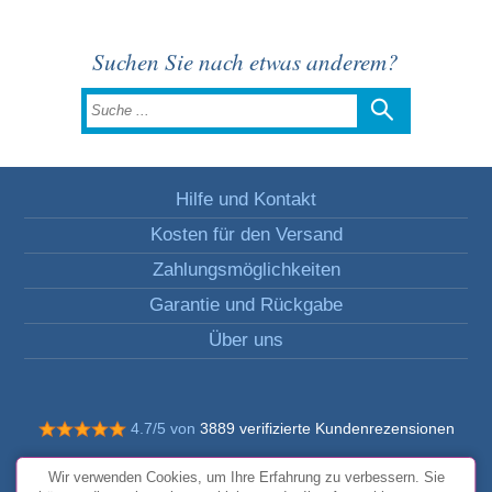
Suchen Sie nach etwas anderem?
Hilfe und Kontakt
Kosten für den Versand
Zahlungsmöglichkeiten
Garantie und Rückgabe
Über uns
4.7/5 von
3889 verifizierte Kundenrezensionen
© Alle Rechte vorbehalten FunToCome
Wir verwenden Cookies, um Ihre Erfahrung zu verbessern. Sie