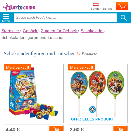
Senden Sie an:
Menü
Startseite
›
Gebäck
›
Zutaten für Gebäck
›
Schokolade
›
Schokoladenfiguren und Lutscher
Schokoladenfiguren und -lutscher
34
Produkte
Meistverkauft
Meistverkauft
OFFIZIELLES PRODUKT
4,40 €
2,60 €