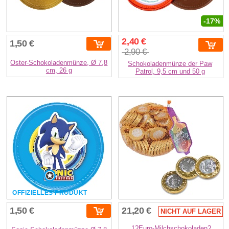
-17%
2,40 €
1,50 €
2,90 €
Oster-Schokoladenmünze, Ø 7,8
Schokoladenmünze der Paw
cm, 26 g
Patrol, 9,5 cm und 50 g
OFFIZIELLES PRODUKT
1,50 €
21,20 €
NICHT AUF LAGER
1?Euro-Milchschokoladen?