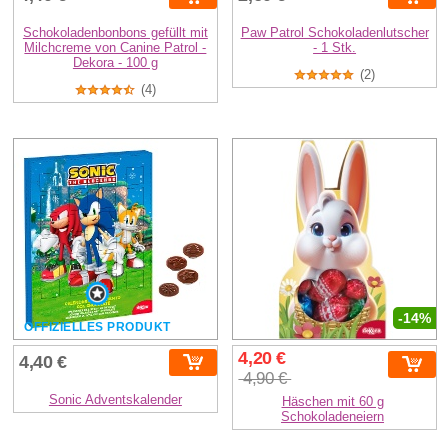
Schokoladenbonbons gefüllt mit
Paw Patrol Schokoladenlutscher
Milchcreme von Canine Patrol -
- 1 Stk.
Dekora - 100 g
(2)
(4)
-14%
OFFIZIELLES PRODUKT
4,20 €
4,40 €
4,90 €
Sonic Adventskalender
Häschen mit 60 g
Schokoladeneiern